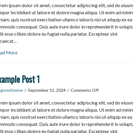
rem ipsum dolor sit amet, consectetur adipiscing elit, sed do eius
Post
2
mpor incididunt ut labore et dolore magna aliqua. Ut enim ad mini
niam, quis nostrud exercitation ullamco laboris nisi ut aliquip ex ea
mmodo consequat. Duis aute irure dolor in reprehenderit in volupt
lit esse cillum dolore eu fugiat nulla pariatur. Excepteur sint
caecat…
ad More
xample Post 1
on
y
growthzone
/
September 15, 2024
/
Comments Off
Example
rem ipsum dolor sit amet, consectetur adipiscing elit, sed do eius
Post
1
mpor incididunt ut labore et dolore magna aliqua. Ut enim ad mini
niam, quis nostrud exercitation ullamco laboris nisi ut aliquip ex ea
mmodo consequat. Duis aute irure dolor in reprehenderit in volupt
lit esse cillum dolore eu fugiat nulla pariatur. Excepteur sint