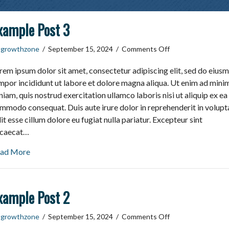
xample Post 3
on
y
growthzone
/
September 15, 2024
/
Comments Off
Example
rem ipsum dolor sit amet, consectetur adipiscing elit, sed do eius
Post
3
mpor incididunt ut labore et dolore magna aliqua. Ut enim ad mini
niam, quis nostrud exercitation ullamco laboris nisi ut aliquip ex ea
mmodo consequat. Duis aute irure dolor in reprehenderit in volupt
lit esse cillum dolore eu fugiat nulla pariatur. Excepteur sint
caecat…
ad More
xample Post 2
on
y
growthzone
/
September 15, 2024
/
Comments Off
Example