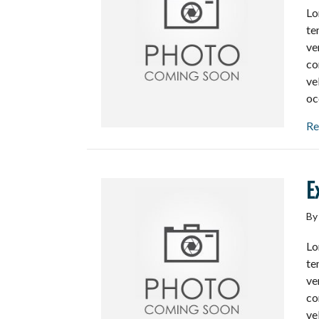
Lo
te
ve
co
ve
oc
Re
E
B
Lo
te
ve
co
ve